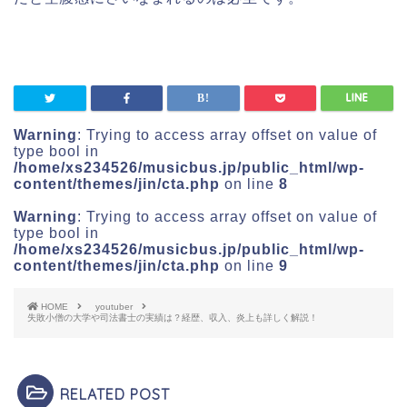
Warning
: Trying to access array offset on value of
type bool in
/home/xs234526/musicbus.jp/public_html/wp-
content/themes/jin/cta.php
on line
8
Warning
: Trying to access array offset on value of
type bool in
/home/xs234526/musicbus.jp/public_html/wp-
content/themes/jin/cta.php
on line
9
HOME
youtuber
失敗小僧の大学や司法書士の実績は？経歴、収入、炎上も詳しく解説！
RELATED POST