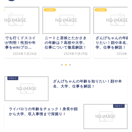
ber
youtuber
youtuber
こにでも行くドスコイ
ニートと居候とたかさき
ざんげちゃんの年齢
大学が判明！性別や年
の年齢は？高校や大学、
りたい！顔や本名、
仕事をwikiプロ...
仕事について徹底解説！
学、仕事を解説！
2024年11月26日
2024年11月29日
2024年1
ざんげちゃんの年齢を知りたい！顔や本
名、大学、仕事を解説！
ライバロリの年齢をチェック！身長や顔
から大学、収入事情まで深掘り！